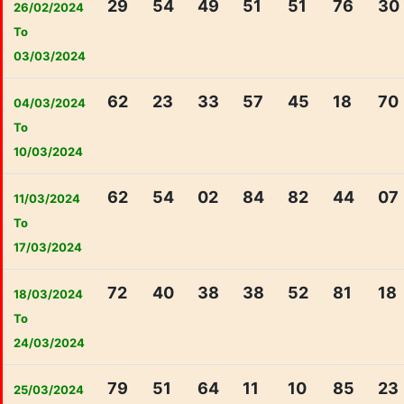
29
54
49
51
51
76
30
26/02/2024
To
03/03/2024
62
23
33
57
45
18
70
04/03/2024
To
10/03/2024
62
54
02
84
82
44
07
11/03/2024
To
17/03/2024
72
40
38
38
52
81
18
18/03/2024
To
24/03/2024
79
51
64
11
10
85
23
25/03/2024