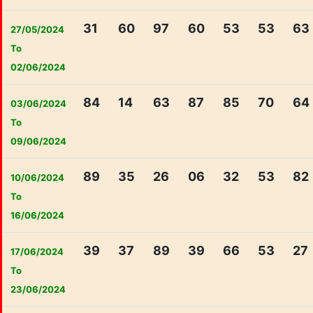
31
60
97
60
53
53
63
27/05/2024
To
02/06/2024
84
14
63
87
85
70
64
03/06/2024
To
09/06/2024
89
35
26
06
32
53
82
10/06/2024
To
16/06/2024
39
37
89
39
66
53
27
17/06/2024
To
23/06/2024