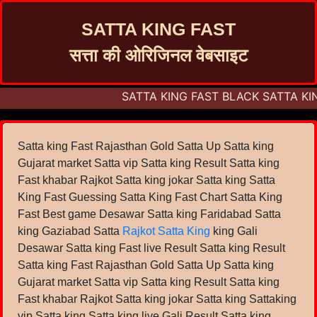
SATTA KING FAST
सत्ता की ओरिजिनल वेबसाइट
SATTA KING FAST BLACK SATTA KING SATTA
Satta king Fast Rajasthan Gold Satta Up Satta king
Gujarat market Satta vip Satta king Result Satta king
Fast khabar Rajkot Satta king jokar Satta king Satta
King Fast Guessing Satta King Fast Chart Satta King
Fast Best game Desawar Satta king Faridabad Satta
king Gaziabad Satta
Rajkot Satta King
king Gali
Desawar Satta king Fast live Result Satta king Result
Satta king Fast Rajasthan Gold Satta Up Satta king
Gujarat market Satta vip Satta king Result Satta king
Fast khabar Rajkot Satta king jokar Satta king Sattaking
vip Satta king Satta king live Gali Result Satta king