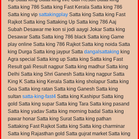
Satta king 786 Satta king Fast Kerala Satta king 786
Satta king vip
sattakingplay
Satta king Satta king Fast
Rajkot Satta king Sattaking Up Satta king 786 Aaj
Subah Desawar me kon si jodi aaygi Jokar Satta king
Desawar Satta Satta king 786 black Satta king Game
play online Satta king 786 Rajkot Satta king noida Satta
king Durga Satta king jaypur Satta
dangalsattaking
king
Agra special Satta king up Satta king Satta king Fast
Result gali Result nagpur Satta king madhur Satta king
Delhi Satta king Shri Ganesh Satta king nagpur Satta
King K Satta king Kerala Satta king sholapur Satta king
Goa Satta king ratan Satta king Ganesh Satta king
sultan
satta-king-fast4
Satta king Kashipur Satta king
gold Satta king supar Satta king Tara Satta king pasand
Satta king yadav Satta king morning badal Satta king
pawar honar Satta king Surat Satta king pathan
Sattaking Fast Rajkot Satta king Satta king charminar
Satta king Rajasthan gold Satta gujrat market Satta king