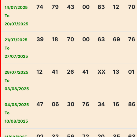
74
79
43
00
83
12
70
14/07/2025
To
20/07/2025
39
18
70
00
63
69
76
21/07/2025
To
27/07/2025
12
41
26
41
XX
13
01
28/07/2025
To
03/08/2025
47
06
30
76
34
16
86
04/08/2025
To
10/08/2025
02
32
56
72
20
35
63
11/08/2025