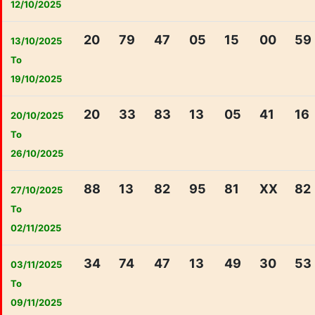
12/10/2025
20
79
47
05
15
00
59
13/10/2025
To
19/10/2025
20
33
83
13
05
41
16
20/10/2025
To
26/10/2025
88
13
82
95
81
XX
82
27/10/2025
To
02/11/2025
34
74
47
13
49
30
53
03/11/2025
To
09/11/2025