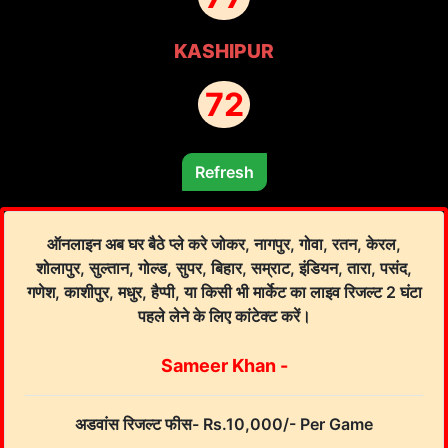
KASHIPUR
72
Refresh
ऑनलाइन अब घर बैठे प्ले करे जोकर, नागपुर, गोवा, रतन, केरल,
शोलापुर, सुल्तान, गोल्ड, सुपर, बिहार, सम्राट, इंडियन, तारा, पसंद,
गणेश, काशीपुर, मधुर, हैप्पी, या किसी भी मार्केट का लाइव रिजल्ट 2 घंटा
पहले लेने के लिए कांटेक्ट करें।
Sameer Khan -
अडवांस रिजल्ट फीस- Rs.10,000/- Per Game