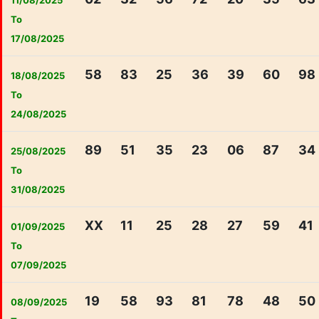
To
17/08/2025
58
83
25
36
39
60
98
18/08/2025
To
24/08/2025
89
51
35
23
06
87
34
25/08/2025
To
31/08/2025
XX
11
25
28
27
59
41
01/09/2025
To
07/09/2025
19
58
93
81
78
48
50
08/09/2025