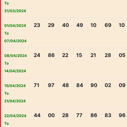
To
31/03/2024
23
29
40
49
10
69
10
01/04/2024
To
07/04/2024
24
86
22
15
21
28
05
08/04/2024
To
14/04/2024
71
97
48
84
90
02
09
15/04/2024
To
21/04/2024
44
00
28
77
86
83
96
22/04/2024
To