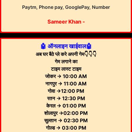
Paytm, Phone pay, GooglePay, Number
Sameer Khan -
🤖 ऑनलाइन खाईवाल🤖
अब घर बैठे प्ले करे अपनी गेम👇👇👇
गेम लगाने का
टाइम लास्ट टाइम
जोकर -> 10:00 AM
नागपुर -> 11:00 AM
गोवा ->12:00 PM
रतन -> 12:30 PM
केरल -> 01:00 PM
शोलापुर ->02:00 PM
सुल्तान -> 02:30 PM
गोल्ड -> 03:00 PM