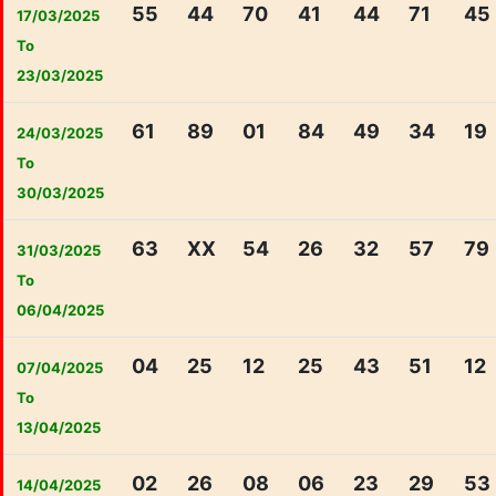
55
44
70
41
44
71
45
17/03/2025
To
23/03/2025
61
89
01
84
49
34
19
24/03/2025
To
30/03/2025
63
XX
54
26
32
57
79
31/03/2025
To
06/04/2025
04
25
12
25
43
51
12
07/04/2025
To
13/04/2025
02
26
08
06
23
29
53
14/04/2025