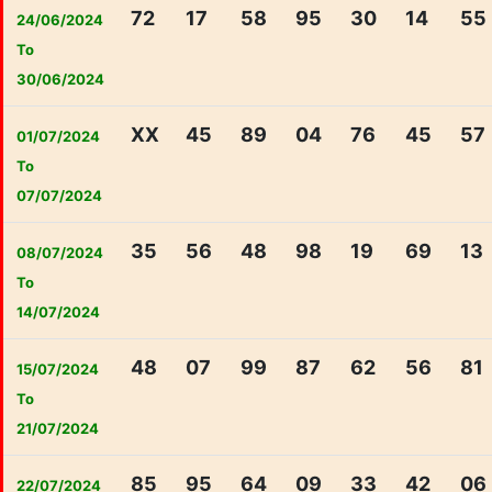
72
17
58
95
30
14
55
24/06/2024
To
30/06/2024
XX
45
89
04
76
45
57
01/07/2024
To
07/07/2024
35
56
48
98
19
69
13
08/07/2024
To
14/07/2024
48
07
99
87
62
56
81
15/07/2024
To
21/07/2024
85
95
64
09
33
42
06
22/07/2024