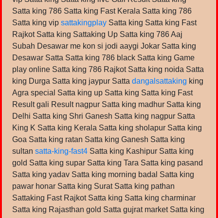
Satta king 786 Satta king Fast Kerala Satta king 786
Satta king vip
sattakingplay
Satta king Satta king Fast
Rajkot Satta king Sattaking Up Satta king 786 Aaj
Subah Desawar me kon si jodi aaygi Jokar Satta king
Desawar Satta Satta king 786 black Satta king Game
play online Satta king 786 Rajkot Satta king noida Satta
king Durga Satta king jaypur Satta
dangalsattaking
king
Agra special Satta king up Satta king Satta king Fast
Result gali Result nagpur Satta king madhur Satta king
Delhi Satta king Shri Ganesh Satta king nagpur Satta
King K Satta king Kerala Satta king sholapur Satta king
Goa Satta king ratan Satta king Ganesh Satta king
sultan
satta-king-fast4
Satta king Kashipur Satta king
gold Satta king supar Satta king Tara Satta king pasand
Satta king yadav Satta king morning badal Satta king
pawar honar Satta king Surat Satta king pathan
Sattaking Fast Rajkot Satta king Satta king charminar
Satta king Rajasthan gold Satta gujrat market Satta king