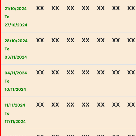
XX
XX
XX
XX
XX
XX
XX
21/10/2024
To
27/10/2024
XX
XX
XX
XX
XX
XX
XX
28/10/2024
To
03/11/2024
XX
XX
XX
XX
XX
XX
XX
04/11/2024
To
10/11/2024
XX
XX
XX
XX
XX
XX
XX
11/11/2024
To
17/11/2024