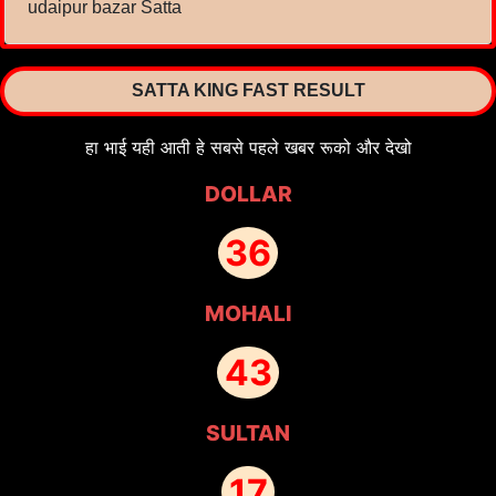
udaipur bazar Satta
SATTA KING FAST RESULT
हा भाई यही आती हे सबसे पहले खबर रूको और देखो
DOLLAR
36
MOHALI
43
SULTAN
17