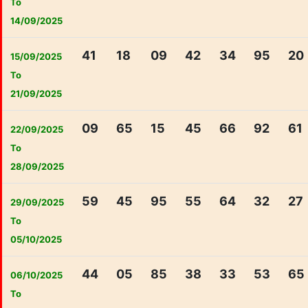
To
14/09/2025
41
18
09
42
34
95
20
15/09/2025
To
21/09/2025
09
65
15
45
66
92
61
22/09/2025
To
28/09/2025
59
45
95
55
64
32
27
29/09/2025
To
05/10/2025
44
05
85
38
33
53
65
06/10/2025
To