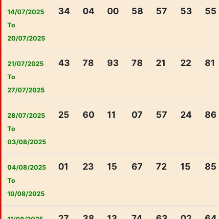
34
04
00
58
57
53
55
14/07/2025
To
20/07/2025
43
78
93
78
21
22
81
21/07/2025
To
27/07/2025
25
60
11
07
57
24
86
28/07/2025
To
03/08/2025
01
23
15
67
72
15
85
04/08/2025
To
10/08/2025
27
38
13
74
63
02
64
11/08/2025