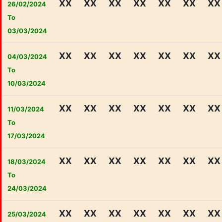
XX
XX
XX
XX
XX
XX
XX
26/02/2024
To
03/03/2024
XX
XX
XX
XX
XX
XX
XX
04/03/2024
To
10/03/2024
XX
XX
XX
XX
XX
XX
XX
11/03/2024
To
17/03/2024
XX
XX
XX
XX
XX
XX
XX
18/03/2024
To
24/03/2024
XX
XX
XX
XX
XX
XX
XX
25/03/2024