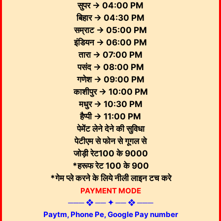
सुपर -> 04:00 PM
बिहार -> 04:30 PM
सम्राट -> 05:00 PM
इंडियन -> 06:00 PM
तारा -> 07:00 PM
पसंद -> 08:00 PM
गणेश -> 09:00 PM
काशीपुर -> 10:00 PM
मधुर -> 10:30 PM
हैप्पी -> 11:00 PM
पेमेंट लेने देने की सुविधा
पेटीएम से फोन से गूगल से
जोड़ी रेट100 के 9000
*हरूफ रेट 100 के 900
*गेम प्ले करने के लिये नीली लाइन टच करे
PAYMENT MODE
─── ❖ ── ✦ ── ❖ ───
Paytm, Phone Pe, Google Pay number