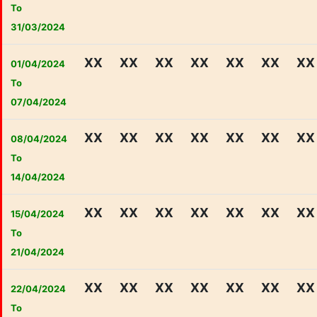
To
31/03/2024
XX
XX
XX
XX
XX
XX
XX
01/04/2024
To
07/04/2024
XX
XX
XX
XX
XX
XX
XX
08/04/2024
To
14/04/2024
XX
XX
XX
XX
XX
XX
XX
15/04/2024
To
21/04/2024
XX
XX
XX
XX
XX
XX
XX
22/04/2024
To