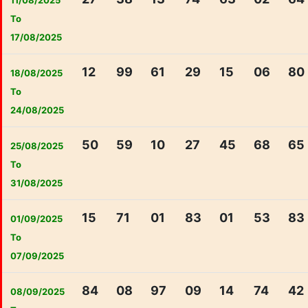
To
17/08/2025
12
99
61
29
15
06
80
18/08/2025
To
24/08/2025
50
59
10
27
45
68
65
25/08/2025
To
31/08/2025
15
71
01
83
01
53
83
01/09/2025
To
07/09/2025
84
08
97
09
14
74
42
08/09/2025