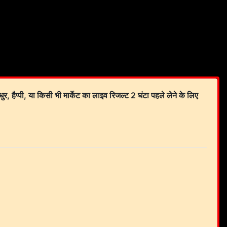
, हैप्पी, या किसी भी मार्केट का लाइव रिजल्ट 2 घंटा पहले लेने के लिए