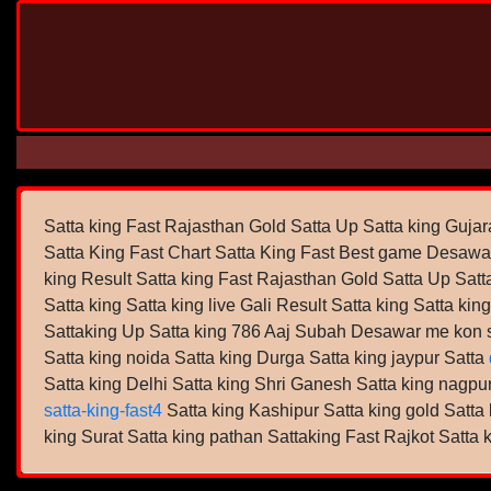
Satta king Fast Rajasthan Gold Satta Up Satta king Gujara
Satta King Fast Chart Satta King Fast Best game Desawa
king Result Satta king Fast Rajasthan Gold Satta Up Satta 
Satta king Satta king live Gali Result Satta king Satta ki
Sattaking Up Satta king 786 Aaj Subah Desawar me kon si 
Satta king noida Satta king Durga Satta king jaypur Satta
Satta king Delhi Satta king Shri Ganesh Satta king nagpur
satta-king-fast4
Satta king Kashipur Satta king gold Satta
king Surat Satta king pathan Sattaking Fast Rajkot Satta 