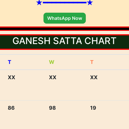
★━━━━━━━━━━★
WhatsApp Now
GANESH SATTA CHART
T
W
T
XX
XX
XX
86
98
19