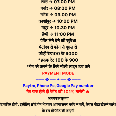
तारा -> 07:00 PM
पसंद -> 08:00 PM
गणेश -> 09:00 PM
काशीपुर -> 10:00 PM
मधुर -> 10:30 PM
हैप्पी -> 11:00 PM
पेमेंट लेने देने की सुविधा
पेटीएम से फोन से गूगल से
जोड़ी रेट100 के 9000
*हरूफ रेट 100 के 900
*गेम प्ले करने के लिये नीली लाइन टच करे
PAYMENT MODE
─── ❖ ── ✦ ── ❖ ───
Paytm, Phone Pe, Google Pay number
गेम पास होते ही पेमेंट की 101% गारंटी 🔥
आवश्यक सूचना
ट वापिस होगी . इसीलिए छोटे गेम भेजकर अपना समय बर्बाद न करें, केवल मोटा खेलने वाले ही
के बाद ही पेमेंट की जाएगी