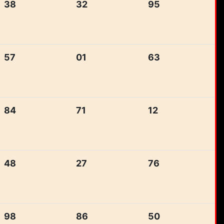
38
32
95
57
01
63
84
71
12
48
27
76
98
86
50