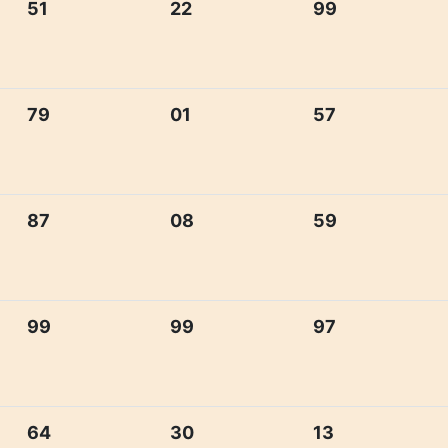
51
22
99
79
01
57
87
08
59
99
99
97
64
30
13