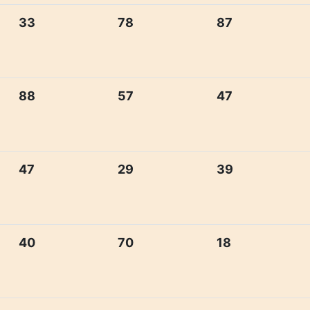
33
78
87
88
57
47
47
29
39
40
70
18