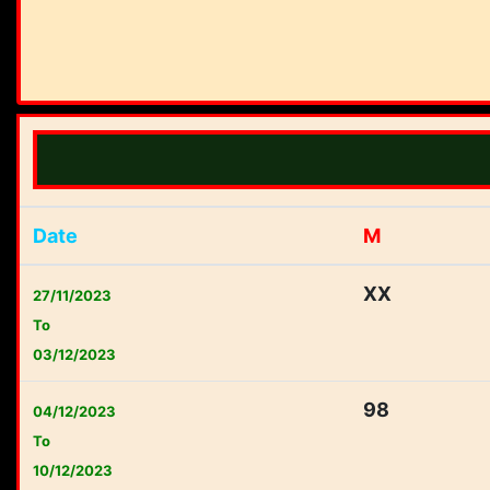
Date
M
XX
27/11/2023
To
03/12/2023
98
04/12/2023
To
10/12/2023