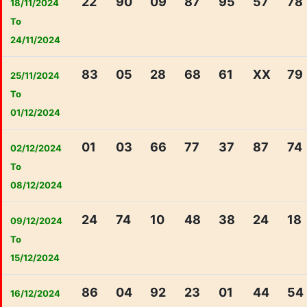
22
90
09
87
95
57
78
18/11/2024
To
24/11/2024
83
05
28
68
61
XX
79
25/11/2024
To
01/12/2024
01
03
66
77
37
87
74
02/12/2024
To
08/12/2024
24
74
10
48
38
24
18
09/12/2024
To
15/12/2024
86
04
92
23
01
44
54
16/12/2024