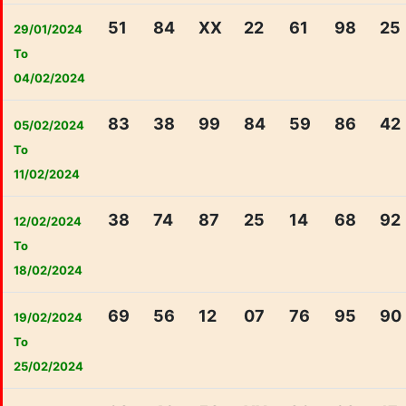
51
84
XX
22
61
98
25
29/01/2024
To
04/02/2024
83
38
99
84
59
86
42
05/02/2024
To
11/02/2024
38
74
87
25
14
68
92
12/02/2024
To
18/02/2024
69
56
12
07
76
95
90
19/02/2024
To
25/02/2024