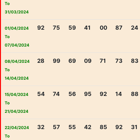
To
31/03/2024
92
75
59
41
00
87
24
01/04/2024
To
07/04/2024
28
99
69
09
71
73
83
08/04/2024
To
14/04/2024
54
74
56
95
92
14
88
15/04/2024
To
21/04/2024
32
57
55
42
85
92
31
22/04/2024
To