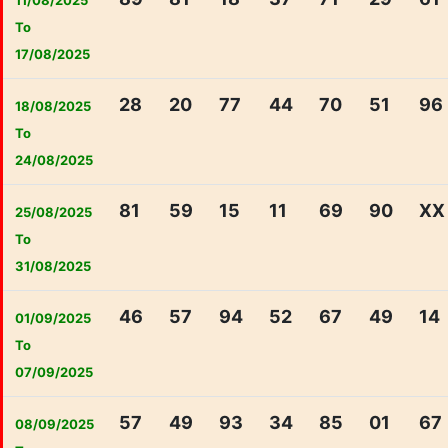
To
17/08/2025
28
20
77
44
70
51
96
18/08/2025
To
24/08/2025
81
59
15
11
69
90
XX
25/08/2025
To
31/08/2025
46
57
94
52
67
49
14
01/09/2025
To
07/09/2025
57
49
93
34
85
01
67
08/09/2025