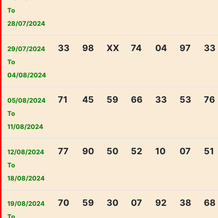
To
28/07/2024
33
98
XX
74
04
97
33
29/07/2024
To
04/08/2024
71
45
59
66
33
53
76
05/08/2024
To
11/08/2024
77
90
50
52
10
07
51
12/08/2024
To
18/08/2024
70
59
30
07
92
38
68
19/08/2024
To