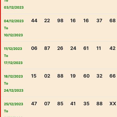
To
03/12/2023
44
22
98
16
16
37
68
04/12/2023
To
10/12/2023
06
87
26
24
61
11
42
11/12/2023
To
17/12/2023
15
02
88
19
60
32
66
18/12/2023
To
24/12/2023
47
07
85
41
35
88
XX
25/12/2023
To