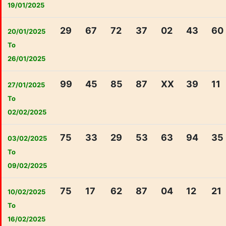
19/01/2025
29
67
72
37
02
43
60
20/01/2025
To
26/01/2025
99
45
85
87
XX
39
11
27/01/2025
To
02/02/2025
75
33
29
53
63
94
35
03/02/2025
To
09/02/2025
75
17
62
87
04
12
21
10/02/2025
To
16/02/2025