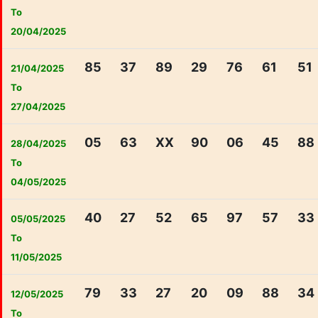
To
20/04/2025
85
37
89
29
76
61
51
21/04/2025
To
27/04/2025
05
63
XX
90
06
45
88
28/04/2025
To
04/05/2025
40
27
52
65
97
57
33
05/05/2025
To
11/05/2025
79
33
27
20
09
88
34
12/05/2025
To