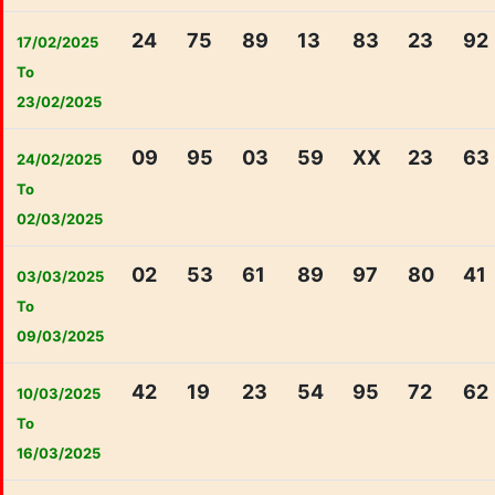
24
75
89
13
83
23
92
17/02/2025
To
23/02/2025
09
95
03
59
XX
23
63
24/02/2025
To
02/03/2025
02
53
61
89
97
80
41
03/03/2025
To
09/03/2025
42
19
23
54
95
72
62
10/03/2025
To
16/03/2025