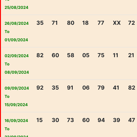
25/08/2024
35
71
80
18
77
XX
72
26/08/2024
To
01/09/2024
82
60
58
05
75
11
21
02/09/2024
To
08/09/2024
92
35
91
06
79
41
82
09/09/2024
To
15/09/2024
15
30
73
60
94
39
47
16/09/2024
To
22/09/2024