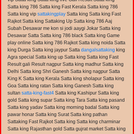
Satta king 786 Satta king Fast Kerala Satta king 786
Satta king vip
sattakingplay
Satta king Satta king Fast
Rajkot Satta king Sattaking Up Satta king 786 Aaj
Subah Desawar me kon si jodi aaygi Jokar Satta king
Desawar Satta Satta king 786 black Satta king Game
play online Satta king 786 Rajkot Satta king noida Satta
king Durga Satta king jaypur Satta
dangalsattaking
king
Agra special Satta king up Satta king Satta king Fast
Result gali Result nagpur Satta king madhur Satta king
Delhi Satta king Shri Ganesh Satta king nagpur Satta
King K Satta king Kerala Satta king sholapur Satta king
Goa Satta king ratan Satta king Ganesh Satta king
sultan
satta-king-fast4
Satta king Kashipur Satta king
gold Satta king supar Satta king Tara Satta king pasand
Satta king yadav Satta king morning badal Satta king
pawar honar Satta king Surat Satta king pathan
Sattaking Fast Rajkot Satta king Satta king charminar
Satta king Rajasthan gold Satta gujrat market Satta king