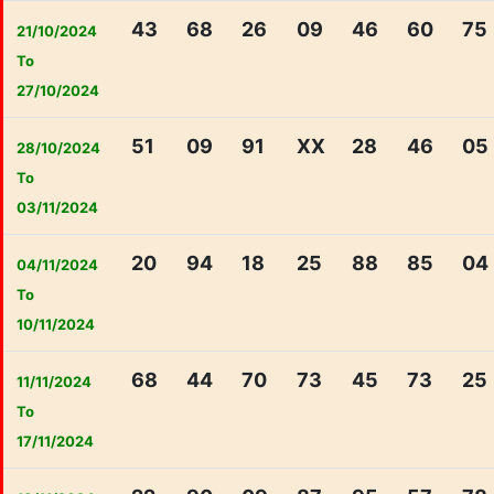
43
68
26
09
46
60
75
21/10/2024
To
27/10/2024
51
09
91
XX
28
46
05
28/10/2024
To
03/11/2024
20
94
18
25
88
85
04
04/11/2024
To
10/11/2024
68
44
70
73
45
73
25
11/11/2024
To
17/11/2024