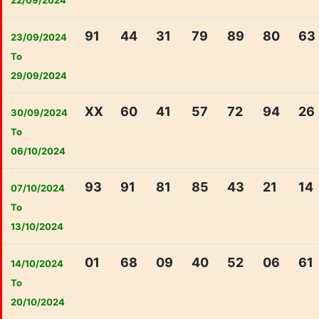
91
44
31
79
89
80
63
23/09/2024
To
29/09/2024
XX
60
41
57
72
94
26
30/09/2024
To
06/10/2024
93
91
81
85
43
21
14
07/10/2024
To
13/10/2024
01
68
09
40
52
06
61
14/10/2024
To
20/10/2024