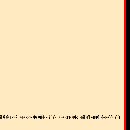
 मैसेज करें . जब तक गेम ओके नहीं होगा जब तक पेमेंट नहीं की जाएगी गेम ओके होने