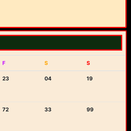
F
S
S
23
04
19
72
33
99