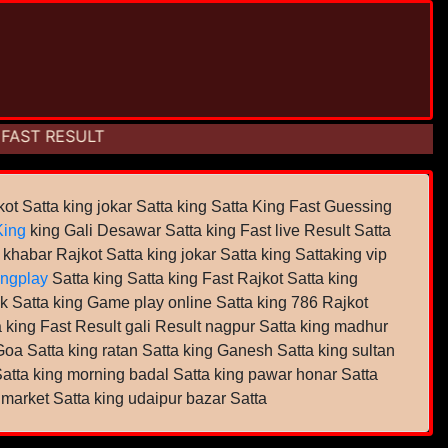
 RESULT
kot Satta king jokar Satta king Satta King Fast Guessing
King
king Gali Desawar Satta king Fast live Result Satta
 khabar Rajkot Satta king jokar Satta king Sattaking vip
ingplay
Satta king Satta king Fast Rajkot Satta king
k Satta king Game play online Satta king 786 Rajkot
a king Fast Result gali Result nagpur Satta king madhur
Goa Satta king ratan Satta king Ganesh Satta king sultan
Satta king morning badal Satta king pawar honar Satta
 market Satta king udaipur bazar Satta