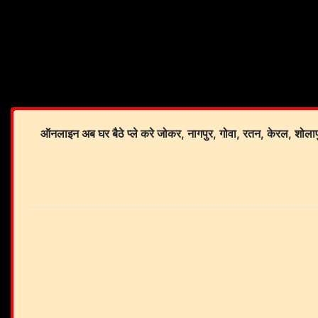
ऑनलाइन अब घर बैठे प्ले करे जोकर, नागपुर, गोवा, रतन, केरल, शोलापुर,