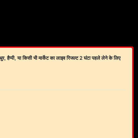
, हैप्पी, या किसी भी मार्केट का लाइव रिजल्ट 2 घंटा पहले लेने के लिए