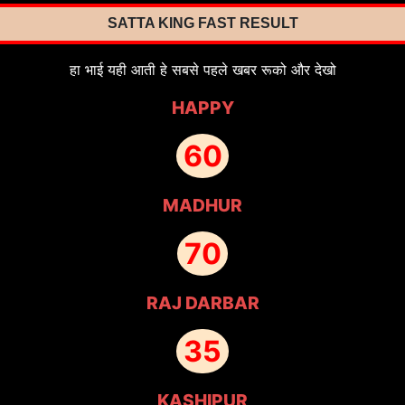
SATTA KING FAST RESULT
हा भाई यही आती हे सबसे पहले खबर रूको और देखो
HAPPY
60
MADHUR
70
RAJ DARBAR
35
KASHIPUR