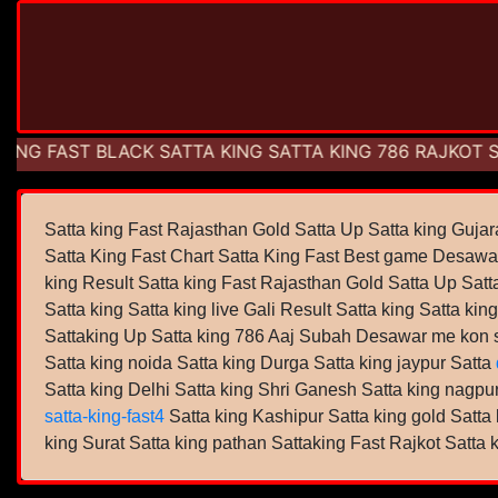
FAST BLACK SATTA KING SATTA KING 786 RAJKOT SATTA 
Satta king Fast Rajasthan Gold Satta Up Satta king Gujara
Satta King Fast Chart Satta King Fast Best game Desawa
king Result Satta king Fast Rajasthan Gold Satta Up Satta 
Satta king Satta king live Gali Result Satta king Satta ki
Sattaking Up Satta king 786 Aaj Subah Desawar me kon si 
Satta king noida Satta king Durga Satta king jaypur Satta
Satta king Delhi Satta king Shri Ganesh Satta king nagpur
satta-king-fast4
Satta king Kashipur Satta king gold Satta
king Surat Satta king pathan Sattaking Fast Rajkot Satta 