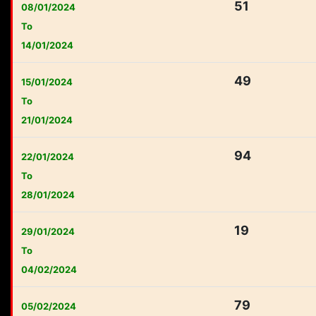
51
08/01/2024
To
14/01/2024
49
15/01/2024
To
21/01/2024
94
22/01/2024
To
28/01/2024
19
29/01/2024
To
04/02/2024
79
05/02/2024