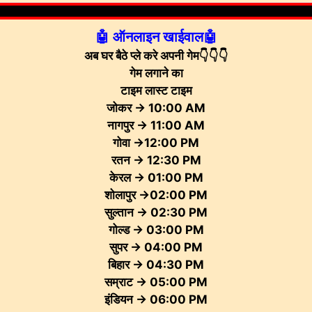
🤖 ऑनलाइन खाईवाल🤖
अब घर बैठे प्ले करे अपनी गेम👇👇👇
गेम लगाने का
टाइम लास्ट टाइम
जोकर -> 10:00 AM
नागपुर -> 11:00 AM
गोवा ->12:00 PM
रतन -> 12:30 PM
केरल -> 01:00 PM
शोलापुर ->02:00 PM
सुल्तान -> 02:30 PM
गोल्ड -> 03:00 PM
सुपर -> 04:00 PM
बिहार -> 04:30 PM
सम्राट -> 05:00 PM
इंडियन -> 06:00 PM